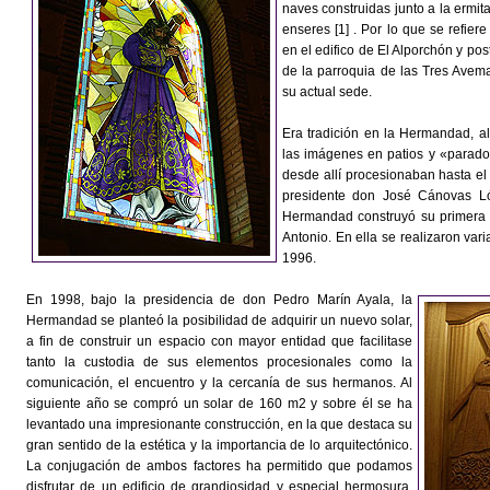
naves construidas junto a la ermi
enseres [1] . Por lo que se refier
en el edifico de El Alporchón y pos
de la parroquia de las Tres Avem
su actual sede.
Era tradición en la Hermandad, al
las imágenes en patios y «parador
desde allí procesionaban hasta el
presidente don José Cánovas Ló
Hermandad construyó su primera s
Antonio. En ella se realizaron var
1996.
En 1998, bajo la presidencia de don Pedro Marín Ayala, la
Hermandad se planteó la posibilidad de adquirir un nuevo solar,
a fin de construir un espacio con mayor entidad que facilitase
tanto la custodia de sus elementos procesionales como la
comunicación, el encuentro y la cercanía de sus hermanos. Al
siguiente año se compró un solar de 160 m2 y sobre él se ha
levantado una impresionante construcción, en la que destaca su
gran sentido de la estética y la importancia de lo arquitectónico.
La conjugación de ambos factores ha permitido que podamos
disfrutar de un edificio de grandiosidad y especial hermosura.