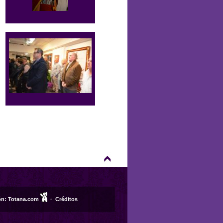
ón:
Totana.com
·
Créditos