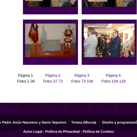
Página 1.
Página 2.
Página 3.
Página 4.
Fotos 1-36
Fotos 37-72
Fotos 73-108
Fotos 109-128
o Padre Jesús Nazareno y Santo Sepulcro ·
Totana
(
Murcia
)
· Diseño y programaci
Aviso Legal
-
Política de Privacidad
-
Política de Cookies