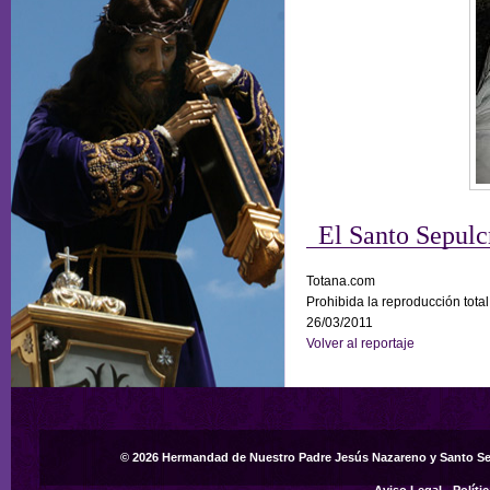
El Santo Sepulc
Totana.com
Prohibida la reproducción total
26/03/2011
Volver al reportaje
© 2026 Hermandad de Nuestro Padre Jesús Nazareno y Santo S
Aviso Legal
-
Políti