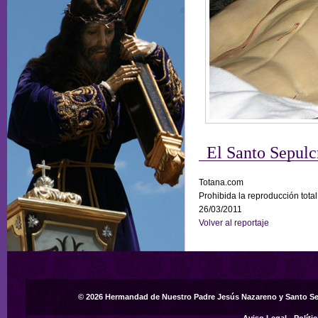
El Santo Sepulc
Totana.com
Prohibida la reproducción total
26/03/2011
Volver al reportaje
© 2026 Hermandad de Nuestro Padre Jesús Nazareno y Santo S
Aviso Legal
-
Políti