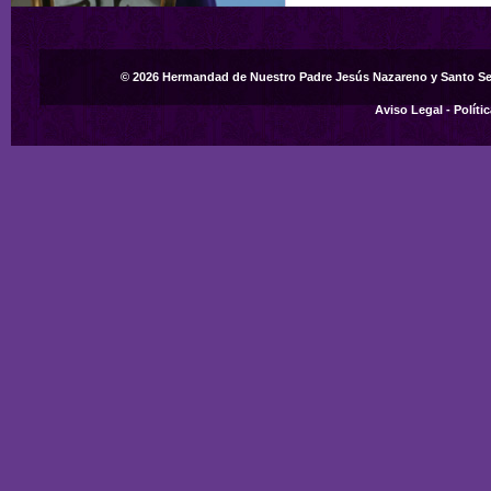
© 2026 Hermandad de Nuestro Padre Jesús Nazareno y Santo S
Aviso Legal
-
Políti