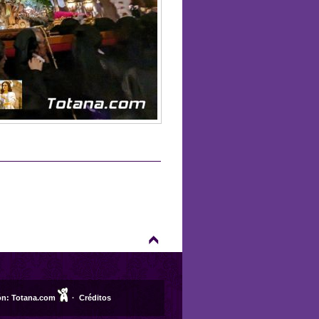
ón:
Totana.com
·
Créditos